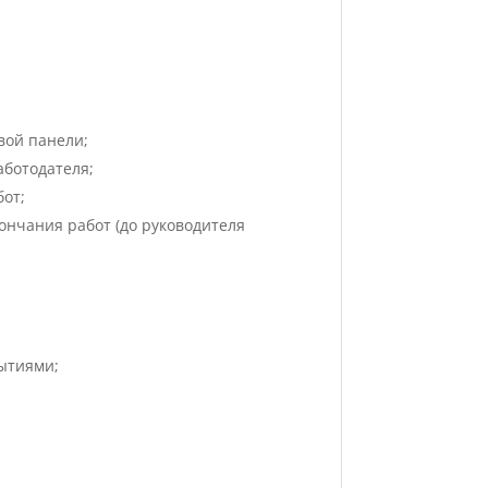
вой панели;
аботодателя;
бот;
ончания работ (до руководителя
рытиями;