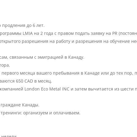
 продления до 6 лет.
рограммы LMIA на 2 года с правом подать заявку на PR (постоя
открытого разрешения на работу и разрешения на обучение н
ам, связанным с эмиграцией в Канаду.
тора.
первого месяца вашего пребывания в Канаде или до тех пор, п
аются 650 CAD в месяц.
компанией London Eco Metal INC и затем вычитается из шести
и граждане Канады.
тренинги: организуем и оплачиваем.
 недели.