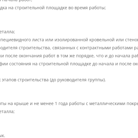
дка на строительной площадке во время работы;
еталла;
апециевидного листа или изолированной кровельной или стено
одителя строительства, связанных с контрактными работами р
 после окончания работ в том же порядке, что и до начала ра
ии состояния на строительной площадке до начала и после ок
этапов строительства (до руководителя группы).
оты на крыше и не менее 1 года работы с металлическими пок
еталла;
ык.